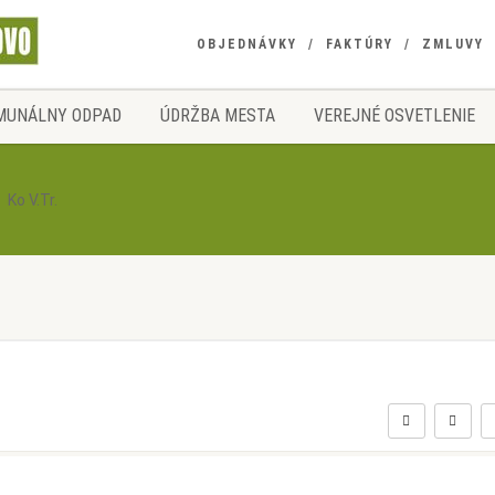
OBJEDNÁVKY
FAKTÚRY
ZMLUVY
MUNÁLNY ODPAD
ÚDRŽBA MESTA
VEREJNÉ OSVETLENIE
Ko V.Tr.