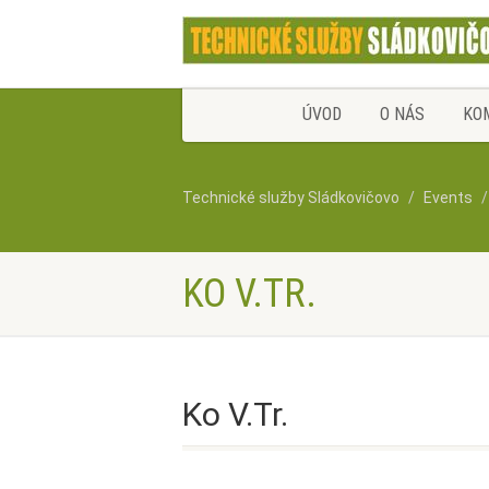
ÚVOD
O NÁS
KO
Technické služby Sládkovičovo
Events
KO V.TR.
Ko V.Tr.