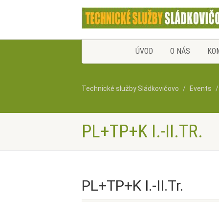
ÚVOD
O NÁS
KO
Technické služby Sládkovičovo
Events
PL+TP+K I.-II.TR.
PL+TP+K I.-II.Tr.