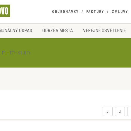
OBJEDNÁVKY
FAKTÚRY
ZMLUVY
MUNÁLNY ODPAD
ÚDRŽBA MESTA
VEREJNÉ OSVETLENIE
PL+TP+K I.-II.Tr.