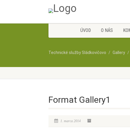
ÚVOD
O NÁS
KO
Technické služby Sládkovičovo
Gallery
Format Gallery1
1. marca 2014