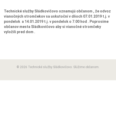
Technické služby Sládkovičovo oznamujú občanom , že odvoz
vianočných stromčekov sa uskutoční v dňoch 07.01.2019 t.j. v
pondelok a 14.01.2019 t.j. v pondelok o 7.00 hod . Poprosíme
občanov mesta Sládkovičovo aby si vianočné stromčeky
vyložili pred dom .
© 2026 Technické služby Sládkovičovo. Slúžime občanom.